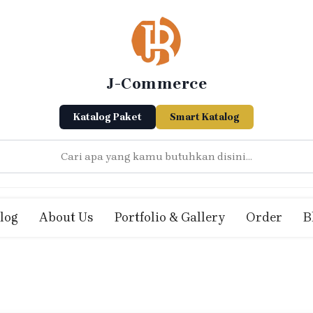
J-Commerce
Katalog Paket
Smart Katalog
log
About Us
Portfolio & Gallery
Order
B