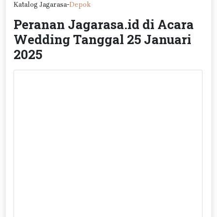
Katalog Jagarasa-
Depok
Peranan Jagarasa.id di Acara
Wedding Tanggal 25 Januari
2025