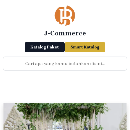
Skip
to
content
J-Commerce
Katalog Paket
Smart Katalog