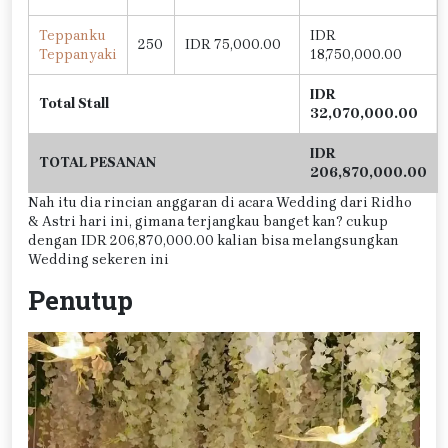
Teppanku
IDR
250
IDR 75,000.00
Teppanyaki
18,750,000.00
IDR
Total Stall
32,070,000.00
IDR
TOTAL PESANAN
206,870,000.00
Nah itu dia rincian anggaran di acara Wedding dari Ridho
& Astri hari ini, gimana terjangkau banget kan? cukup
dengan IDR 206,870,000.00 kalian bisa melangsungkan
Wedding sekeren ini
Penutup