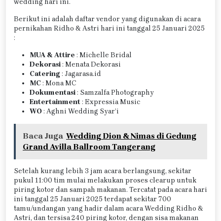
wedding hari ini.
Berikut ini adalah daftar vendor yang digunakan di acara
pernikahan Ridho & Astri hari ini tanggal 25 Januari 2025
:
MUA & Attire
: Michelle Bridal
Dekorasi
: Menata Dekorasi
Catering
: Jagarasa.id
MC
: Mona MC
Dokumentasi
: Samzalfa Photography
Entertainment
: Expressia Music
WO
: Aghni Wedding Syar’i
Baca Juga
Wedding Dion & Nimas di Gedung
Grand Avilla Ballroom Tangerang
Setelah kurang lebih 3 jam acara berlangsung, sekitar
pukul 11:00 tim mulai melakukan proses clearup untuk
piring kotor dan sampah makanan. Tercatat pada acara hari
ini tanggal 25 Januari 2025 terdapat sekitar 700
tamu/undangan yang hadir dalam acara Wedding Ridho &
Astri, dan tersisa 240 piring kotor, dengan sisa makanan