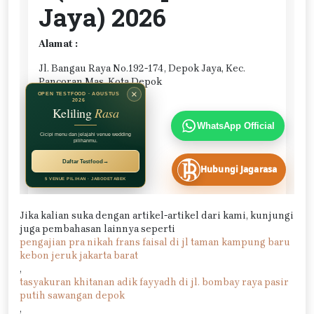
Jika kalian suka dengan artikel-artikel dari kami, kunjungi
juga pembahasan lainnya seperti
pengajian pra nikah frans faisal di jl taman kampung baru
kebon jeruk jakarta barat
,
tasyakuran khitanan adik fayyadh di jl. bombay raya pasir
putih sawangan depok
,