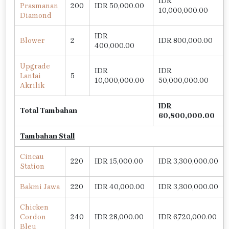
IDR
Prasmanan
200
IDR 50,000.00
10,000,000.00
Diamond
IDR
Blower
2
IDR 800,000.00
400,000.00
Upgrade
IDR
IDR
Lantai
5
10,000,000.00
50,000,000.00
Akrilik
IDR
Total Tambahan
60,800,000.00
Tambahan Stall
Cincau
220
IDR 15,000.00
IDR 3,300,000.00
Station
Bakmi Jawa
220
IDR 40,000.00
IDR 3,300,000.00
Chicken
Cordon
240
IDR 28,000.00
IDR 6,720,000.00
Bleu