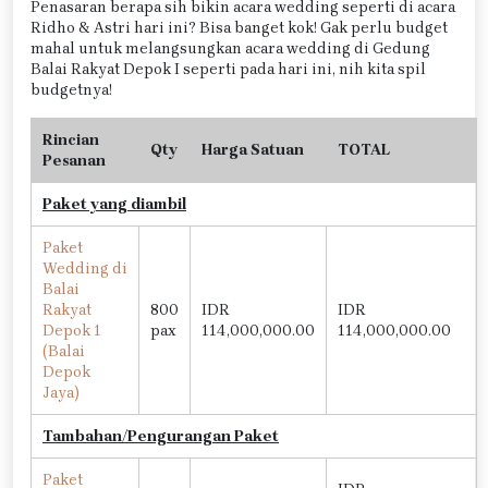
Penasaran berapa sih bikin acara wedding seperti di acara
Ridho & Astri hari ini? Bisa banget kok! Gak perlu budget
mahal untuk melangsungkan acara wedding di Gedung
Balai Rakyat Depok I seperti pada hari ini, nih kita spil
budgetnya!
Rincian
Qty
Harga Satuan
TOTAL
Pesanan
Paket yang diambil
Paket
Wedding di
Balai
Rakyat
800
IDR
IDR
Depok 1
pax
114,000,000.00
114,000,000.00
(Balai
Depok
Jaya)
Tambahan/Pengurangan Paket
Paket