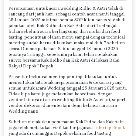
Perencanaan untuk acara wedding Ridho & Astri telah di
rancang dari jauh hari, sebagai contoh acara nanti tanggal
25 Januari 2025 minimal semua SOP klien harus sudah di
jalankan oleh Kak Ridho dan Kak Astri dari 1 setengah
bulan sebelum acara berlangsung, dari mulai dari food
tasting, penentuan olahan menu sampai dengan technical
meeting sudah harus dilakukan maksimal di h-7 sebelum
acara. Dimana pada hari Sabtu tanggal 18 Januari 2025
tepatnya 1 minggu sebelumnya kami telah melakukan
survei bersama Kak Ridho dan Kak Astri di lokasi Balai
Rakyat Depok I Depok
Prosedur technical meeting penting dilakukan untuk
menentukan tata letak meja prasmanan & dekorasi yang
sesuai untuk acara Wedding tanggal 25 Januari 2025 nanti.
Tidak lupa kami juga melakukan koordinasi dengan
vendor lainnya di acara wedding Ridho & Astri ini, seperti
vendor dekorasi dan entertain demi kelancaran acara
Wedding nanti
Sebelum melakukan pemesanan Kak Ridho dan Kak Astri
juga telah melakukan visit kantor jagarasa
catering depok
yang ada di cimanggis Depok, sekalian food tasting