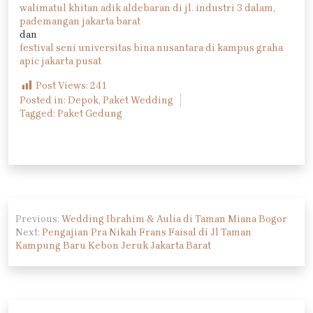
walimatul khitan adik aldebaran di jl. industri 3 dalam,
pademangan jakarta barat
dan
festival seni universitas bina nusantara di kampus graha
apic jakarta pusat
Post Views:
241
Posted in:
Depok
,
Paket Wedding
Tagged:
Paket Gedung
Navigasi
Previous:
Wedding Ibrahim & Aulia di Taman Miana Bogor
pos
Next:
Pengajian Pra Nikah Frans Faisal di Jl Taman
Kampung Baru Kebon Jeruk Jakarta Barat