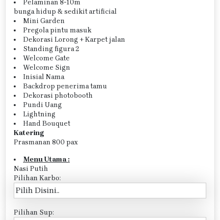
Pelaminan 8-10m
bunga hidup & sedikit artificial
Mini Garden
Pregola pintu masuk
Dekorasi Lorong + Karpet jalan
Standing figura 2
Welcome Gate
Welcome Sign
Inisial Nama
Backdrop penerima tamu
Dekorasi photobooth
Pundi Uang
Lightning
Hand Bouquet
Katering
Prasmanan 800 pax
Menu Utama :
Nasi Putih
Pilihan Karbo:
Pilihan Sup: