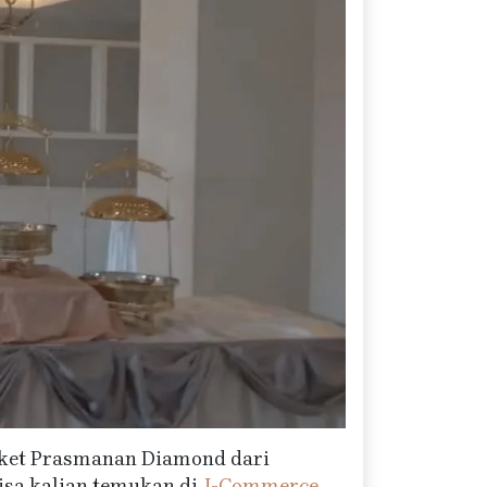
aket Prasmanan Diamond dari
isa kalian temukan di
J-Commerce
.