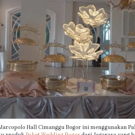
 Marcopolo Hall Cimanggu Bogor ini menggunakan P
atu produk
Paket Wedding Bogor
dari Jagarasa yang b