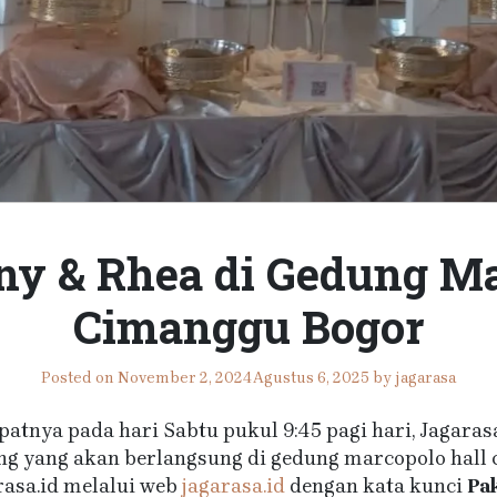
y & Rhea di Gedung Ma
Cimanggu Bogor
Posted on
November 2, 2024
Agustus 6, 2025
by
jagarasa
atnya pada hari Sabtu pukul 9:45 pagi hari, Jagaras
ng yang akan berlangsung di gedung marcopolo hall 
asa.id melalui web
jagarasa.id
dengan kata kunci
Pa