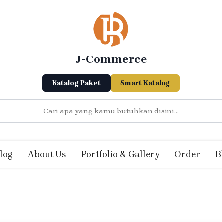
J-Commerce
Katalog Paket
Smart Katalog
log
About Us
Portfolio & Gallery
Order
B