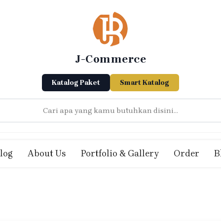
J-Commerce
Katalog Paket
Smart Katalog
log
About Us
Portfolio & Gallery
Order
B