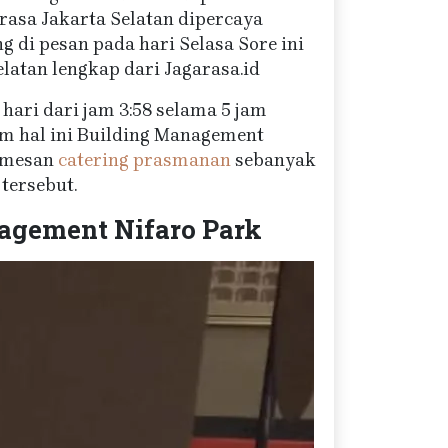
arasa Jakarta Selatan dipercaya
 di pesan pada hari Selasa Sore ini
latan lengkap dari Jagarasa.id
hari dari jam 3:58 selama 5 jam
am hal ini Building Management
memesan
catering prasmanan
sebanyak
tersebut.
agement Nifaro Park